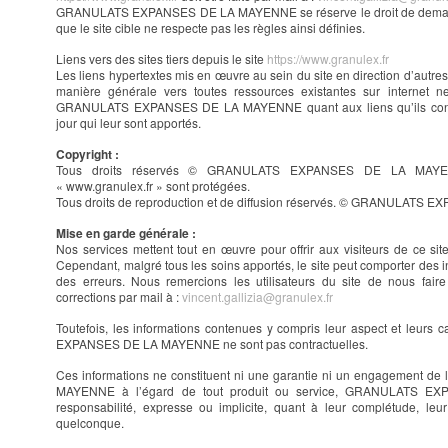
GRANULATS EXPANSES DE LA MAYENNE se réserve le droit de demander 
que le site cible ne respecte pas les règles ainsi définies.
Liens vers des sites tiers depuis le site
https://www.granulex.fr
Les liens hypertextes mis en œuvre au sein du site en direction d’autre
manière générale vers toutes ressources existantes sur internet n
GRANULATS EXPANSES DE LA MAYENNE quant aux liens qu’ils cont
jour qui leur sont apportés.
Copyright :
Tous droits réservés © GRANULATS EXPANSES DE LA MAYEN
« www.granulex.fr » sont protégées.
Tous droits de reproduction et de diffusion réservés. © GRANULAT
Mise en garde générale :
Nos services mettent tout en œuvre pour offrir aux visiteurs de ce site
Cependant, malgré tous les soins apportés, le site peut comporter des i
des erreurs. Nous remercions les utilisateurs du site de nous faire
corrections par mail à :
vincent.gallizia@granulex.fr
Toutefois, les informations contenues y compris leur aspect et leurs 
EXPANSES DE LA MAYENNE ne sont pas contractuelles.
Ces informations ne constituent ni une garantie ni un engagement
MAYENNE à l’égard de tout produit ou service, GRANULATS E
responsabilité, expresse ou implicite, quant à leur complétude, le
quelconque.