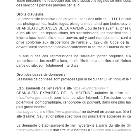
Toute personne ne respectant pas les dispositions légales se rend coupa
des sanctions pénales prévues par la loi.
Droits d’auteurs
:
Le présent site constitue une œuvre au sens des articles L. 111.1 et suiv
Les photographies, textes, logos, pictogrammes, ainsi que toutes œuvres
GRANULATS EXPANSES DE LA MAYENNE ou de tiers ayant autori
à les utiliser. Les reproductions, les transmissions, les modifications, 
informatique, dudit site et des œuvres qui y sont reproduites ne sont
privé conforme aux dispositions de l’article L 122-5 du Code de la P
devront ainsi notamment indiquer clairement la source et l’auteur du sit
En aucun cas ces reproductions ne sauraient porter préjudice aux 
transmissions, les modifications, les réutilisations à des fins publicitair
partie du site, sont totalement interdites.
Droit des bases de données :
Les bases de données sont protégées par la loi du 1er juillet 1998 et le r
Etablissements de liens vers le site
https://www.granulex.fr
GRANULATS EXPANSES DE LA MAYENNE autorise la mise en plac
https://www.granulex.fr
pour tous les sites Internet, à l’exclusion de c
polémique, pornographique, xénophobe ou pouvant, dans une plus large 
plus grand nombre.
Les pages du site
https://www.granulex.fr
ne doivent en aucun cas être i
site (Frame). Sauf autorisation spécifique qui pourra être accordée au ca
La demande d’établissement de lien hypertexte à partir du sit
https://www.granulex.fr
doit être faite par mail à :
vincent.gallizia@granule