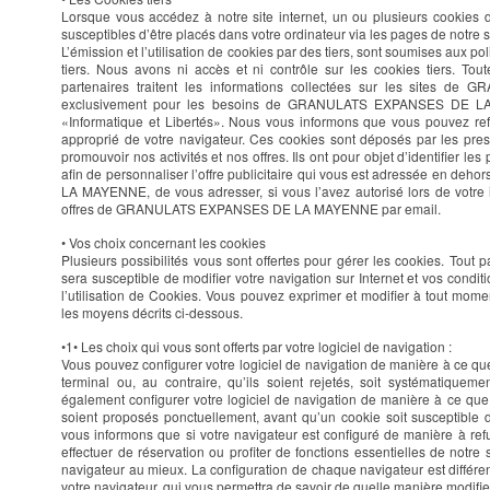
Lorsque vous accédez à notre site internet, un ou plusieurs cookies de
susceptibles d’être placés dans votre ordinateur via les pages de notre s
L’émission et l’utilisation de cookies par des tiers, sont soumises aux pol
tiers. Nous avons ni accès et ni contrôle sur les cookies tiers. Tou
partenaires traitent les informations collectées sur les site
exclusivement pour les besoins de GRANULATS EXPANSES DE LA 
«Informatique et Libertés». Nous vous informons que vous pouvez ref
approprié de votre navigateur. Ces cookies sont déposés par les pres
promouvoir nos activités et nos offres. Ils ont pour objet d’identifier les
afin de personnaliser l’offre publicitaire qui vous est adressée en 
LA MAYENNE, de vous adresser, si vous l’avez autorisé lors de votre i
offres de GRANULATS EXPANSES DE LA MAYENNE par email.
• Vos choix concernant les cookies
Plusieurs possibilités vous sont offertes pour gérer les cookies. Tou
sera susceptible de modifier votre navigation sur Internet et vos condit
l’utilisation de Cookies. Vous pouvez exprimer et modifier à tout mome
les moyens décrits ci-dessous.
•1• Les choix qui vous sont offerts par votre logiciel de navigation :
Vous pouvez configurer votre logiciel de navigation de manière à ce qu
terminal ou, au contraire, qu’ils soient rejetés, soit systématiquem
également configurer votre logiciel de navigation de manière à ce que 
soient proposés ponctuellement, avant qu’un cookie soit susceptible d
vous informons que si votre navigateur est configuré de manière à ref
effectuer de réservation ou profiter de fonctions essentielles de notre
navigateur au mieux. La configuration de chaque navigateur est différen
votre navigateur, qui vous permettra de savoir de quelle manière modifie