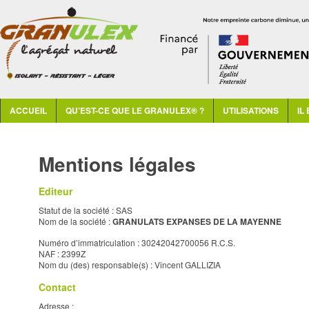
Menu principal
ALLER AU CONTENU PRINCIPAL
ALLER AU CONTENU SECONDAIRE
ACCUEIL
QU’EST-CE QUE LE GRANULEX® ?
UTILISATIONS
IL
Mentions légales
Editeur
Statut de la société : SAS
Nom de la société :
GRANULATS EXPANSES DE LA MAYENNE
Numéro d’immatriculation : 30242042700056 R.C.S.
NAF : 2399Z
Nom du (des) responsable(s) : Vincent GALLIZIA
Contact
Adresse :