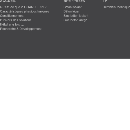
ACCUEIL
BPE / PRÉFA
TP
Qu’est-ce que le GRANULEX® ?
Béton isolant
Remblais techniqu
Caractéristiques physicochimiques
Béton léger
Conditionnement
Bloc béton isolant
L’univers des solutions
Bloc béton allégé
Il était une fois …
Recherche & Développement