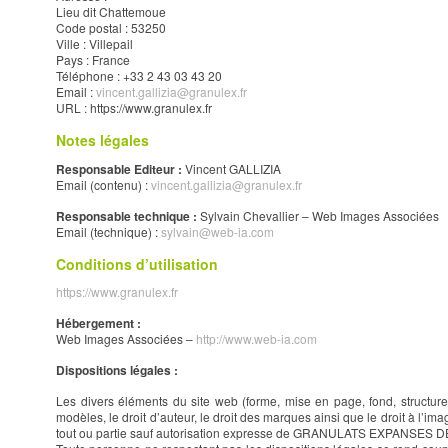
Lieu dit Chattemoue
Code postal : 53250
Ville : Villepail
Pays : France
Téléphone : +33 2 43 03 43 20
Email :
vincent.gallizia@granulex.fr
URL : https://www.granulex.fr
Notes légales
Responsable Editeur :
Vincent GALLIZIA
Email (contenu) :
vincent.gallizia@granulex.fr
Responsable technique :
Sylvain Chevallier – Web Images Associées
Email (technique) :
sylvain@web-ia.com
Conditions d’utilisation
https://www.granulex.fr
Hébergement :
Web Images Associées –
http://www.web-ia.com
Dispositions légales :
Les divers éléments du site web (forme, mise en page, fond, structure)
modèles, le droit d’auteur, le droit des marques ainsi que le droit à l’ima
tout ou partie sauf autorisation expresse de GRANULATS EXPANSES