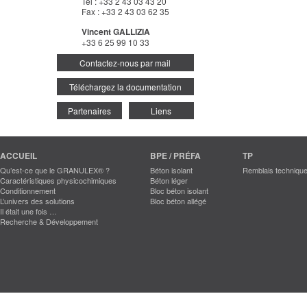
Tel : +33 2 43 03 43 20
Fax : +33 2 43 03 62 35
Vincent GALLIZIA
+33 6 25 99 10 33
Contactez-nous par mail
Téléchargez la documentation
Partenaires
Liens
ACCUEIL
BPE / PRÉFA
TP
Qu’est-ce que le GRANULEX® ?
Béton isolant
Remblais techniqu
Caractéristiques physicochimiques
Béton léger
Conditionnement
Bloc béton isolant
L’univers des solutions
Bloc béton allégé
Il était une fois …
Recherche & Développement