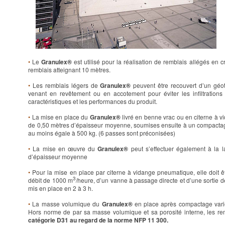
•
Le
Granulex®
est utilisé pour la réalisation de remblais allégés en
remblais atteignant 10 mètres.
•
Les remblais légers de
Granulex®
peuvent être recouvert d’un géot
venant en revêtement ou en accotement pour éviter les infiltrations 
caractéristiques et les performances du produit.
•
La mise en place du
Granulex®
livré en benne vrac ou en citerne à 
de 0,50 mètres d’épaisseur moyenne, soumises ensuite à un compactag
au moins égale à 500 kg. (6 passes sont préconisées)
•
La mise en œuvre du
Granulex®
peut s’effectuer également à la 
d’épaisseur moyenne
•
Pour la mise en place par citerne à vidange pneumatique, elle doit 
3
débit de 1000 m
/heure, d’un vanne à passage directe et d’une sortie 
mis en place en 2 à 3 h.
•
La masse volumique du
Granulex®
en place après compactage vari
Hors norme de par sa masse volumique et sa porosité interne, les r
catégorie D31 au regard de la norme NFP 11 300.