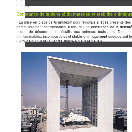
un allégement de la fondation et même éventuellement de la base de la
Constance de la densité du matériau et stabilité chimiqu
•
La mise en place de
Granulex®
pour remblais allégés présente des c
particulièrement satisfaisantes. Il assure une
constance de la densit
risque de désordres consécutifs aux animaux fouisseurs. D’origi
ininflammables, incombustibles et
stable chimiquement
quelque soit le
0,2 % de pH 1 à pH 13 et résistance à NaCl et NaOH).