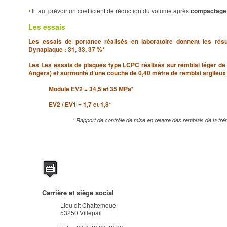
•
Il faut prévoir un coefficient de réduction du volume après
compactage 
Les essais
Les essais de portance réalisés en laboratoire donnent les rés
Dynaplaque : 31, 33, 37 %*
Les Les essais de plaques type LCPC réalisés sur remblai léger 
Angers) et surmonté d’une couche de 0,40 mètre de remblai argileux 
Module EV2 = 34,5 et 35 MPa*
EV2 / EV1 = 1,7 et 1,8*
* Rapport de contrôle de mise en œuvre des remblais de la 
Carrière et siège social
Lieu dit Chattemoue
53250 Villepail