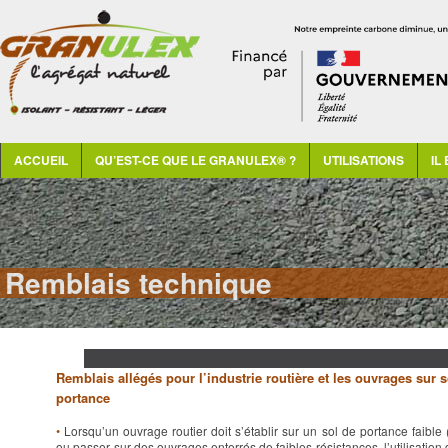
Menu principal
ALLER AU CONTENU PRINCIPAL
ALLER AU CONTENU SECONDAIRE
ACCUEIL
QU’EST-CE QUE LE GRANULEX® ?
UTILISATIONS
IL
Remblais technique
Remblais allégés pour l’industrie routière et les ouvrages sur 
portance
•
Lorsqu’un ouvrage routier doit s’établir sur un sol de portance faible
ou passer sur des ouvrages enterrés de faibles résistances, l’utilisation