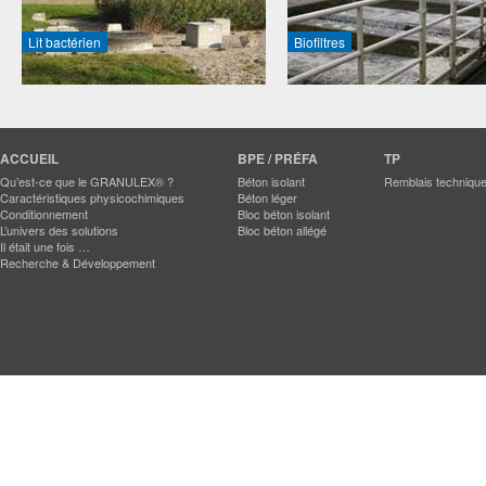
Lit bactérien
Biofiltres
ACCUEIL
BPE / PRÉFA
TP
Qu’est-ce que le GRANULEX® ?
Béton isolant
Remblais techniqu
Caractéristiques physicochimiques
Béton léger
Conditionnement
Bloc béton isolant
L’univers des solutions
Bloc béton allégé
Il était une fois …
Recherche & Développement