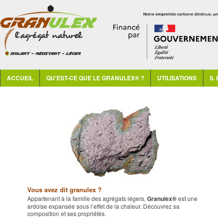
Menu principal
ALLER AU CONTENU PRINCIPAL
ALLER AU CONTENU SECONDAIRE
ACCUEIL
QU’EST-CE QUE LE GRANULEX® ?
UTILISATIONS
IL
Vous avez dit granulex ?
Appartenant à la famille des agrégats légers,
Granulex®
est une
ardoise expansée sous l’effet de la chaleur. Découvrez sa
composition et ses propriétés.